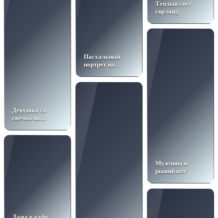
Теплый свет
гирлянд
Пасхальный
портрет на
природе
Девушка со
свечой на
Рождество
Мужчина и
рыжий кот
Дама в кафе