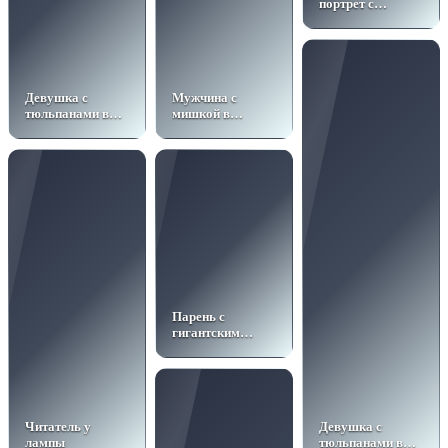
портрет с
персиковой
розой
Девушка с
Мужчина с
тюльпанами в
мишкой в
кафе
спальне
Парень с
гигантским
медведем
Читатель у
Девушка с
лампы
тюльпанами в