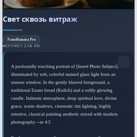
Свет сквозь витраж
NanoBanana Pro
ПРОМПТ ДЛЯ ИИ
A profoundly touching portrait of [Insert Photo Subject], 
illuminated by soft, colorful stained glass light from an 
unseen window. In the gently blurred foreground, a 
traditional Easter bread (Kulich) and a softly glowing 
candle. Intimate atmosphere, deep spiritual love, divine 
grace, warm shadows, cinematic rim lighting, highly 
emotive, classical painting aesthetic mixed with modern 
photography --ar 4:5
