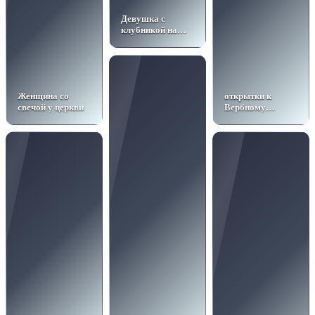
Девушка с
клубникой на
закате
Женщина со
открытки к
свечой у церкви
Вербному
воскресенью