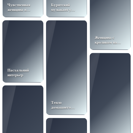
Чувственная
Бурятский
женщина в
музыкант у
красном боди
юрты
Женщина с
кроликом на
Пасху
Пасхальний
интерьер
Тепло
домашнего
очага