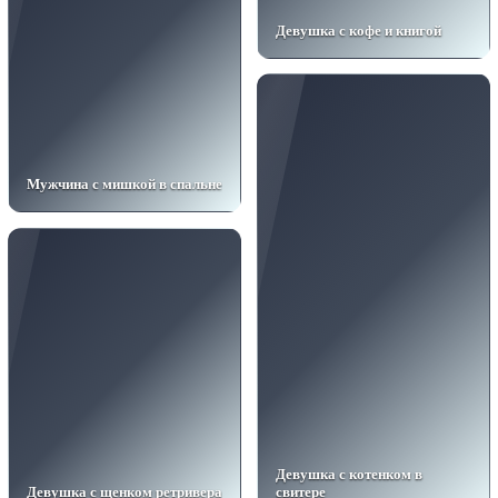
Девушка с кофе и книгой
Мужчина с мишкой в спальне
Девушка с котенком в
Девушка с щенком ретривера
свитере