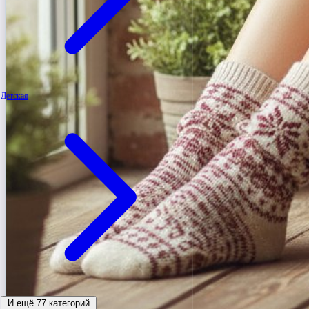
Детская
И ещё 77 категорий