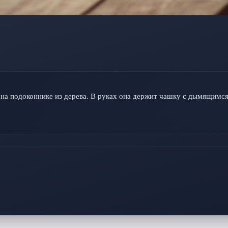
а подоконнике из дерева. В руках она держит чашку с дымящимся н