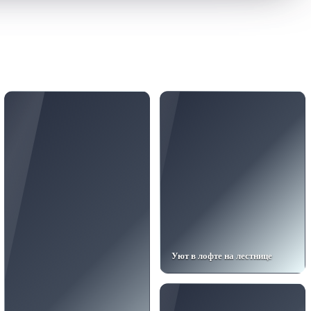
Уют в лофте на лестнице