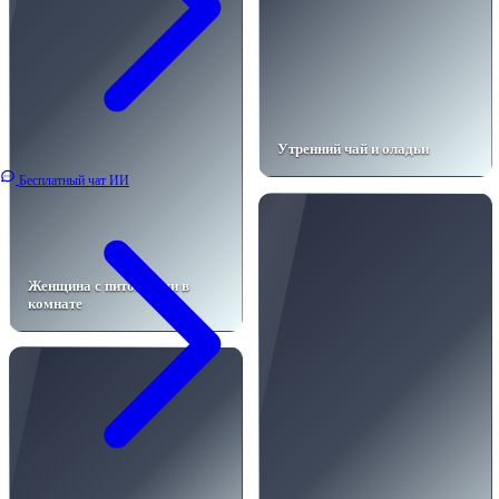
Утренний чай и оладьи
Бесплатный чат ИИ
Женщина с питомцами в
комнате