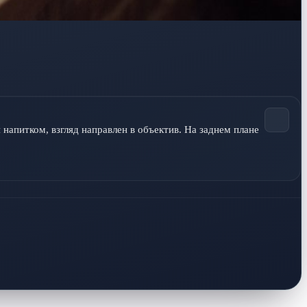
апитком, взгляд направлен в объектив. На заднем плане 