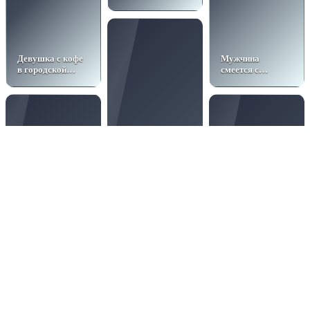
ноутбуком
Девушка с кофе
Мужчина
в городской
смеется с
кофейне
ноутбуком и
кофе
Дама с кофе и
Теннисистка
цветами
после матча,
крупный план