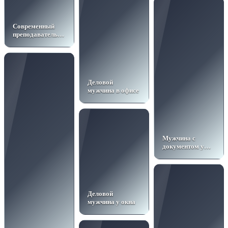
Современный
преподаватель за
работой
Деловой
мужчина в офисе
Мужчина с
документом у
доски
Деловой
мужчина у окна