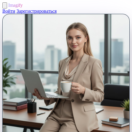
Imagify
Войти
Зарегистрироваться