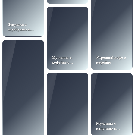
ноутбуком
Девушка с
ноутбуком в
кафе
Мужчина в
Утренний кофе в
кофейне с
кофейне
капучино
Мужчина с
капучино в
кофейне