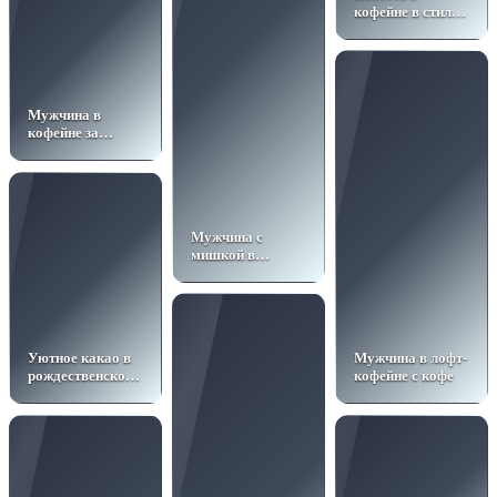
кофейне в стиле
бохо
Мужчина в
кофейне за
столиком
Мужчина с
мишкой в
спальне
Уютное какао в
Мужчина в лофт-
рождественской
кофейне с кофе
кофейне