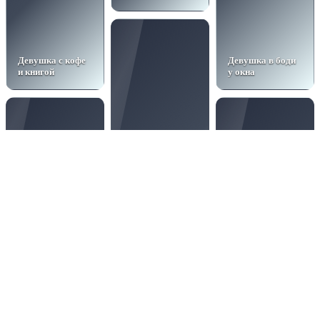
корсете
Девушка с кофе
Девушка в боди
и книгой
у окна
Уютный образ у
Радостная
окна
девушка с
кроликом