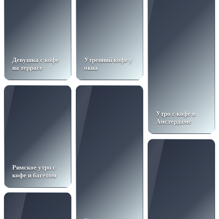
Девушка с кофе
Утренний кофе у
на террасе
окна
Утро с кофе в
Амстердаме
Римское утро с
кофе и багетом