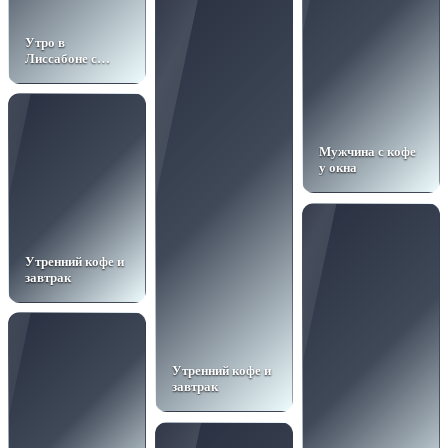
Утро в
Лиссабоне с
кофе
Мужчина с кофе
у окна
Утренний кофе и
завтрак
Утренний кофе и
завтрак