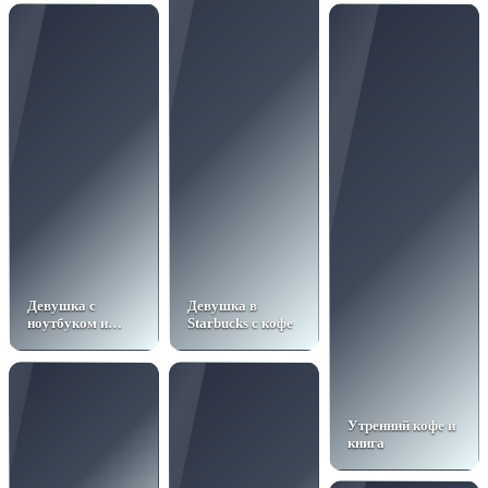
Девушка с
Девушка в
ноутбуком и
Starbucks с кофе
кофе
Утренний кофе и
книга