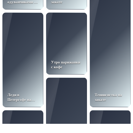
одуванчиками у
закате
яблони
Утро парижанки
с кофе
Леди в
Теннисистка на
Петергофе на
закате
закате