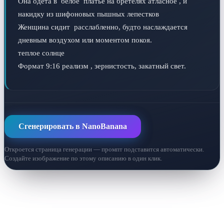
Она одета в  белое  платье на бретелях атласное , и 
накидку из шифоновых пышных лепестков 

Женщина сидит  расслабленно, будто наслаждается 
дневным воздухом или моментом покоя.

теплое солнце

Формат 9:16 реализм , зернистость, закатный свет.
Сгенерировать в NanoBanana
Откроется страница генерации — промпт подставится автоматически.
Создайте изображение по этому описанию в один клик.
Все промпты