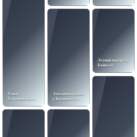
избы
Летний портрет у
Байкала
9 мая
Элегантная дама
Георгиевская
у Казанского
ленточка
собора