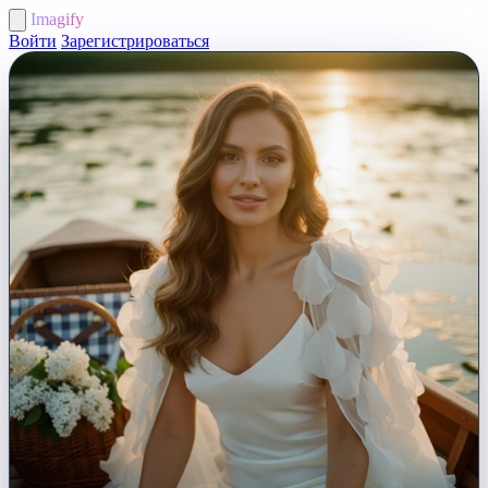
Imagify
Войти
Зарегистрироваться