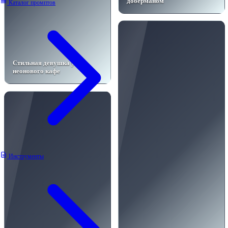
доберманом
Каталог промптов
Стильная девушка у
неонового кафе
Инструменты