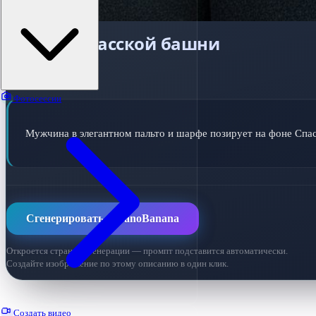
Вечер у Спасской башни
ПРОМПТ ДЛЯ ИИ
Фотосессии
Мужчина в элегантном пальто и шарфе позирует на фоне Спасс
Сгенерировать в NanoBanana
Откроется страница генерации — промпт подставится автоматически.
Создайте изображение по этому описанию в один клик.
Создать видео