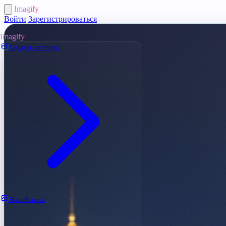
Imagify
Войти
Зарегистрироваться
Imagify
Создать картинку
NanoBanana