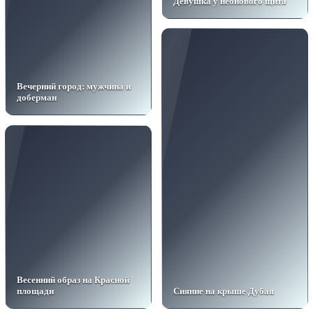
Девушка у неонового щита
Вечерний город: мужчина и
доберман
Весенний образ на Красной
площади
Сияние на крыше Дубая