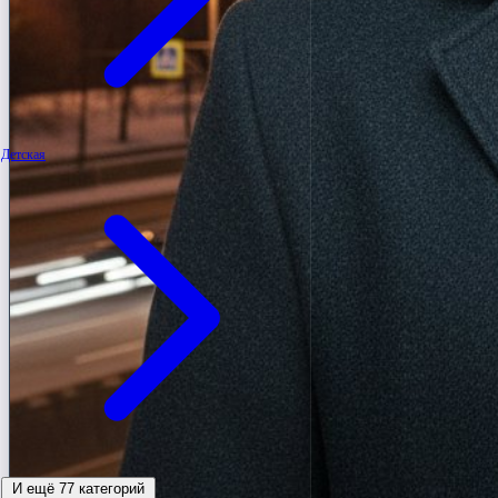
Детская
И ещё 77 категорий