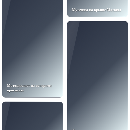
Мужчина на крыше Москвы
Мотоциклист на вечернем
проспекте