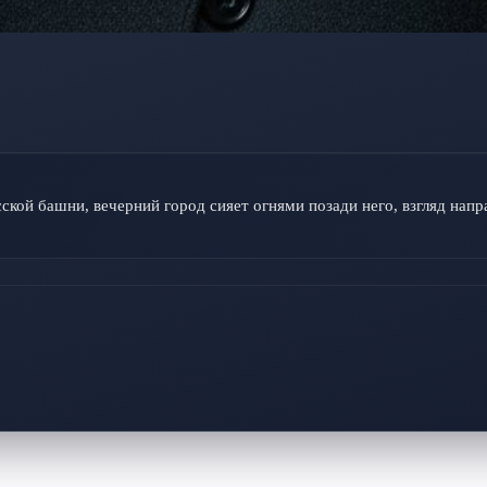
кой башни, вечерний город сияет огнями позади него, взгляд напра