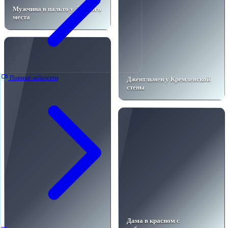
Мужчина в пальто у Лобного
места
Прямые нейросети
Джентльмен у Кремлевской
стены
Дама в красном с