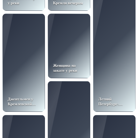
у реки
Кремля вечером
Женщина на
закате у реки
Джентльмен у
Летний
Кремлевской
Петербург:
стены
Мужчина у Невы