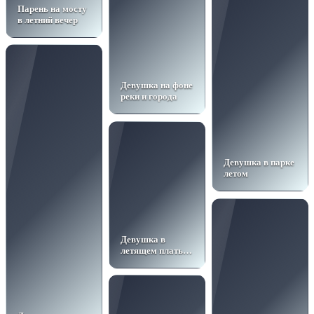
Парень на мосту
в летний вечер
Девушка на фоне
реки и города
Девушка в парке
летом
Девушка в
летящем платье
на крыше