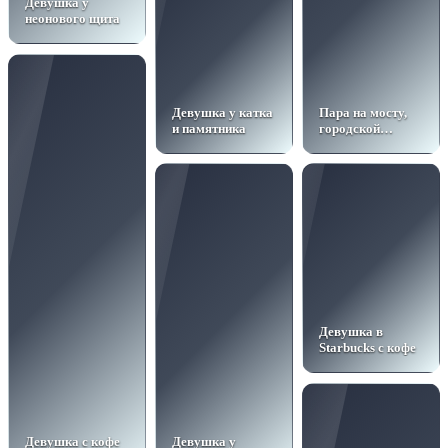
Девушка у
неонового щита
Девушка у катка
Пара на мосту,
и памятника
городской
пейзаж
Девушка в
Starbucks с кофе
Девушка с кофе
Девушка у