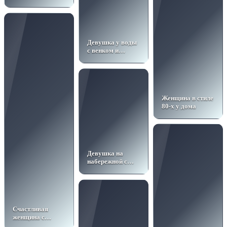
кофейне
Девушка у воды
с венком и
костром
Женщина в стиле
80-х у дома
Девушка на
набережной с
шляпой
Счастливая
женщина с
арбузом