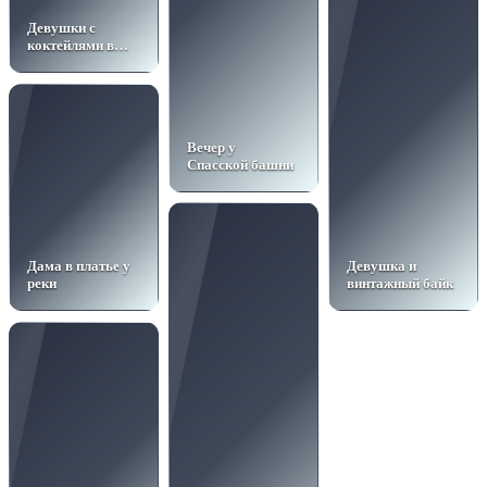
Девушки с
коктейлями в
баре
Вечер у
Спасской башни
Дама в платье у
Девушка и
реки
винтажный байк