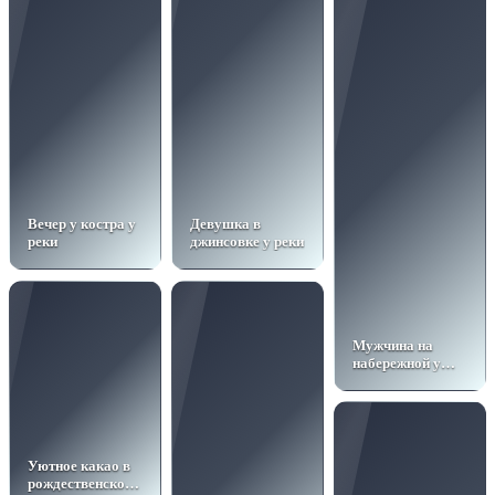
Вечер у костра у
Девушка в
реки
джинсовке у реки
Мужчина на
набережной у
реки
Уютное какао в
рождественской