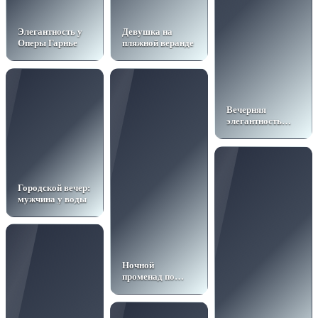
Элегантность у
Девушка на
Оперы Гарнье
пляжной веранде
Вечерняя
элегантность
Дубая
Городской вечер:
мужчина у воды
Ночной
променад по
улице