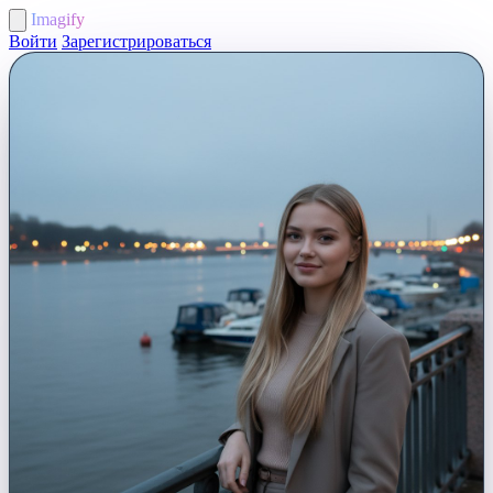
Imagify
Войти
Зарегистрироваться