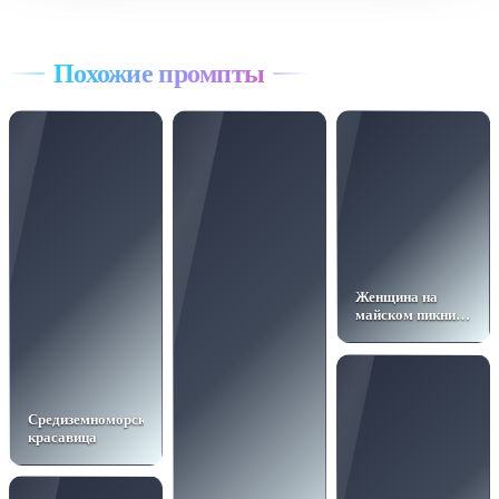
Все промпты
Похожие промпты
Женщина на
майском пикнике
с книгой
Средиземноморская
красавица