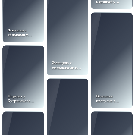
корзиной у
сирени
Девушка с
яблоками у
забора
Женщина с
тюльпанами на
закате
Портрет у
Весенняя
Бугринского
прогулка с
моста
тюльпанами