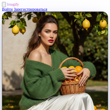
Imagify
Войти
Зарегистрироваться