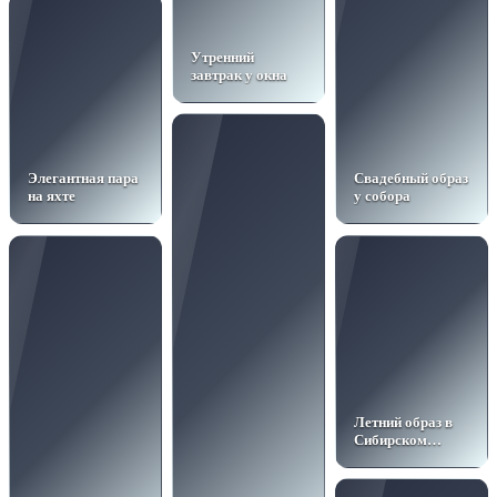
Утренний
завтрак у окна
Элегантная пара
Свадебный образ
на яхте
у собора
Летний образ в
Сибирском
ботсаду