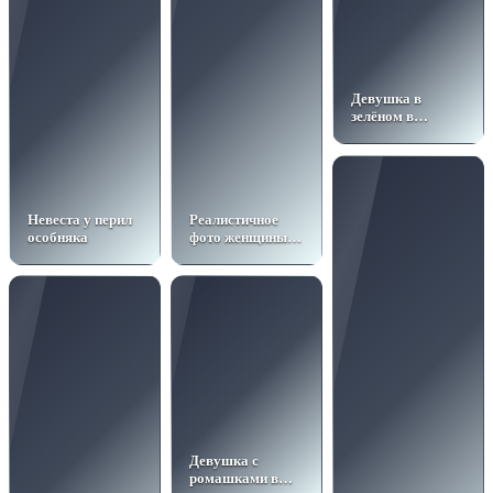
Девушка в
зелёном в
дендрарии
Невеста у перил
Реалистичное
особняка
фото женщины
1940х
Девушка с
ромашками в