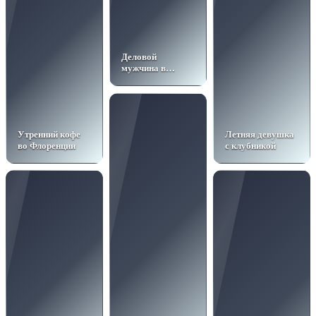
Деловой
мужчина в
современном
офисе
Утренний кофе
Летняя девушка
во Флоренции
с клубникой