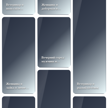
Ветеринар и
Женщина и
попугай в
доберман в
клинике
студии
Вечерний город:
мужчина и
доберман
Женщина и
Ветеринар и
лайка в зимнем
рыжий котёнок
свете