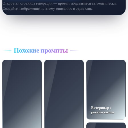
Откроется страница генерации — промпт подставится автоматически.
Создайте изображение по этому описанию в один клик.
Все промпты
Похожие промпты
Ветеринар с
рыжим котом