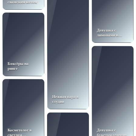
сиамским котом
Девушка с
лимонами в
студии
Боксёры на
ринге
Нежная пара в
студии
Косметолог в
Девушка с
светлом
букетом георгин