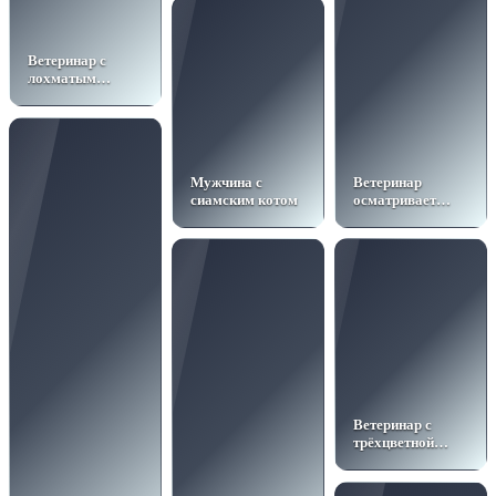
Ветеринар с
лохматым
другом
Мужчина с
Ветеринар
сиамским котом
осматривает
собаку
Ветеринар с
трёхцветной
кошкой