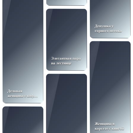
Девушка у
горного потока
Элегантная пара
на лестнице
Деловая
женщина с кофе
в офисе
Женщина в
корсете с книгой