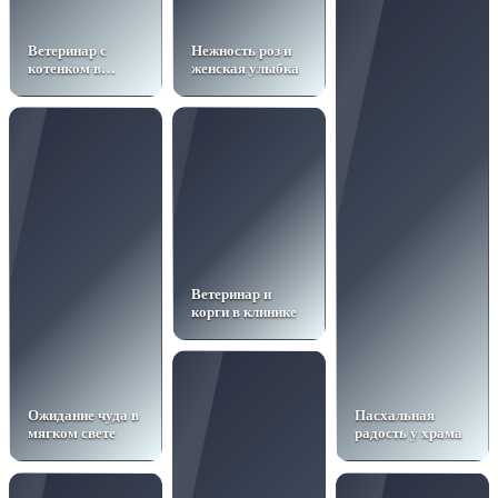
Ветеринар с
Нежность роз и
котенком в
женская улыбка
клинике
Ветеринар и
корги в клинике
Ожидание чуда в
Пасхальная
мягком свете
радость у храма