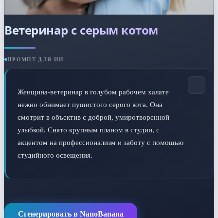
Ветеринар с серым котом
ПРОМПТ ДЛЯ ИИ
Женщина-ветеринар в голубом рабочем халате 
нежно обнимает пушистого серого кота. Она 
смотрит в объектив с доброй, умиротворенной 
улыбкой. Снято крупным планом в студии, с 
акцентом на профессионализм и заботу с помощью 
студийного освещения.
Сгенерировать в NanoBanana