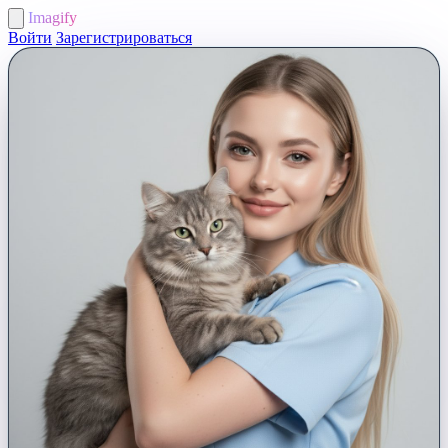
Imagify
Войти
Зарегистрироваться