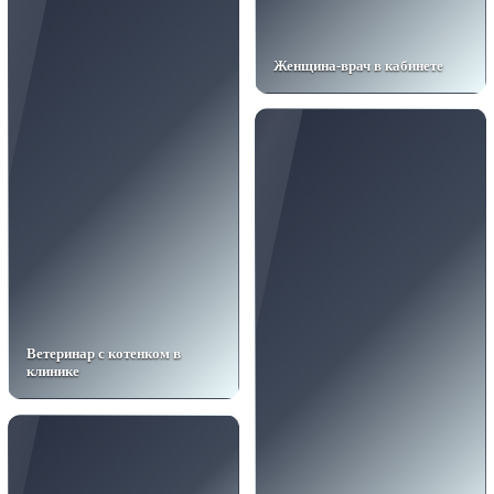
Женщина-врач в кабинете
Ветеринар с котенком в
клинике