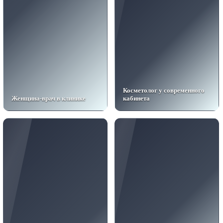
Косметолог у современного
Женщина-врач в клинике
кабинета