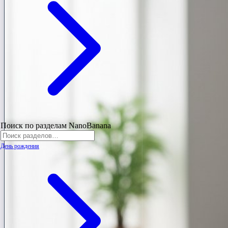
Поиск по разделам NanoBanana
День рождения