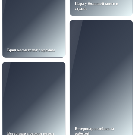
Пара у большой книги в
студии
Врач-косметолог с кремом
Ветеринар и собака за
Ветеринар с рыжим котом
работой