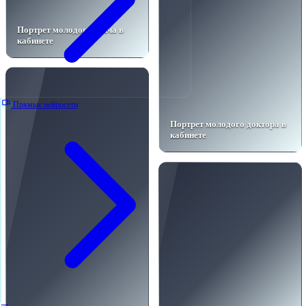
Портрет молодого врача в
кабинете
Прямые нейросети
Портрет молодого доктора в
кабинете