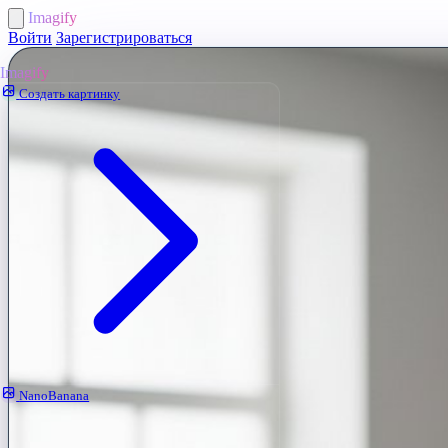
Imagify
Войти
Зарегистрироваться
Imagify
Создать картинку
NanoBanana