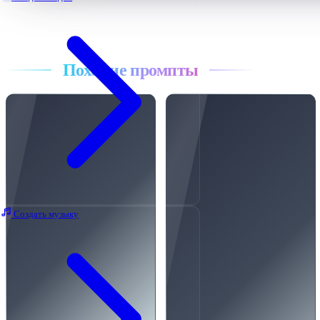
Все промпты
Похожие промпты
Создать музыку