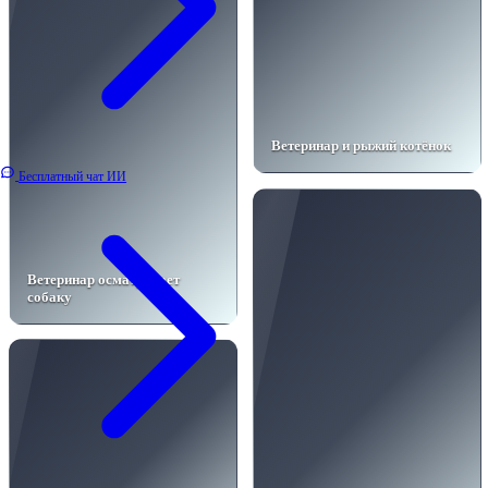
Ветеринар и рыжий котёнок
Бесплатный чат ИИ
Ветеринар осматривает
собаку