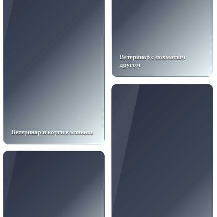
Ветеринар с лохматым
другом
Ветеринар и корги в клинике