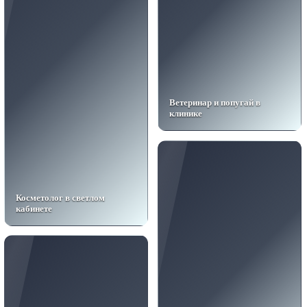
Ветеринар и попугай в
клинике
Косметолог в светлом
кабинете