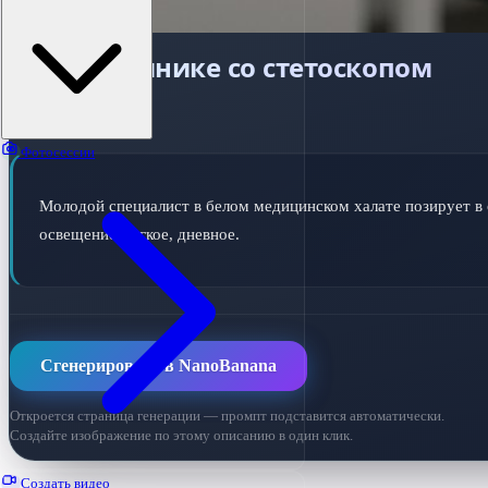
Врач в клинике со стетоскопом
ПРОМПТ ДЛЯ ИИ
Фотосессии
Молодой специалист в белом медицинском халате позирует в с
освещение мягкое, дневное.
Сгенерировать в NanoBanana
Откроется страница генерации — промпт подставится автоматически.
Создайте изображение по этому описанию в один клик.
Создать видео