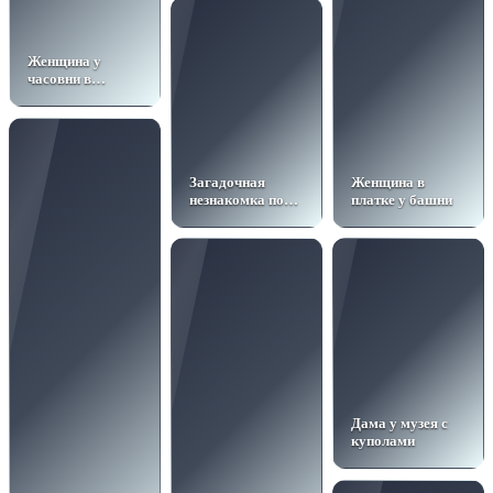
Женщина у
часовни в
Новосибирске
Загадочная
Женщина в
незнакомка под
платке у башни
ночными
фонарями
Дама у музея с
куполами