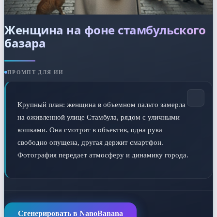
Женщина на фоне стамбульского
базара
ПРОМПТ ДЛЯ ИИ
Крупный план: женщина в объемном пальто замерла 
на оживленной улице Стамбула, рядом с уличными 
кошками. Она смотрит в объектив, одна рука 
свободно опущена, другая держит смартфон. 
Фотография передает атмосферу и динамику города.
Сгенерировать в NanoBanana