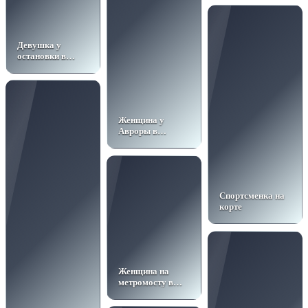
Девушка у
остановки в
солнечном
пальто
Женщина у
Авроры в
Петербурге
Спортсменка на
корте
Женщина на
метромосту в
Новосибирске