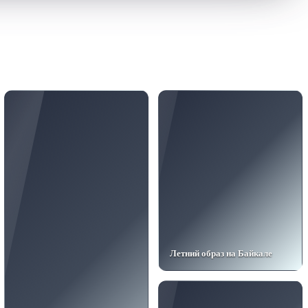
Летний образ на Байкале