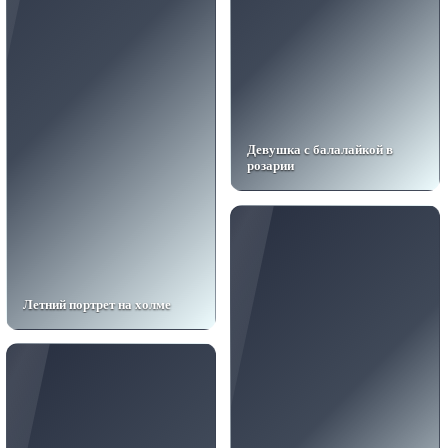
Девушка с балалайкой в
розарии
Летний портрет на холме