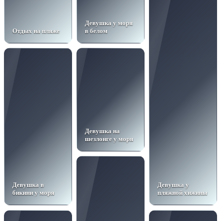
Девушка у моря
Отдых на пляже
в белом
Девушка на
шезлонге у моря
Девушка в
Девушка у
бикини у моря
пляжной хижины