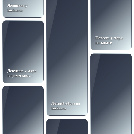
Женщина у
Байкала
Невеста у моря
на закате
Девушка у моря
в греческом
стиле
Летний образ на
Байкале