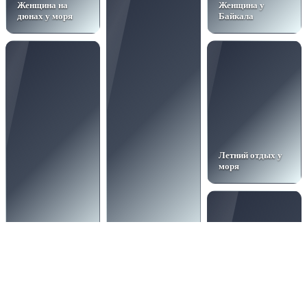
Женщина на
Женщина у
дюнах у моря
Байкала
Летний отдых у
моря
Девушка в
Девушка в
платье цвета
голубом у моря
морской волны