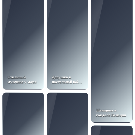
Стильный
Девушка в
мужчина у моря
пастельной юбке
на берегу
Женщина в
гондоле Венеции