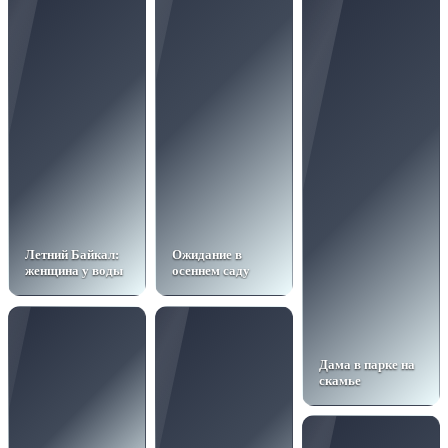
Летний Байкал:
Ожидание в
женщина у воды
осеннем саду
Дама в парке на
скамье