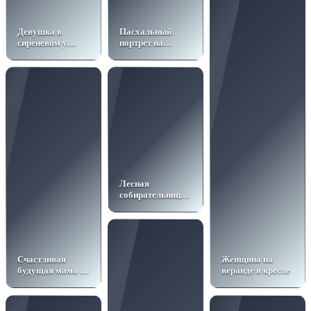
Девушка в
Пасхальный
сиреневом у
портрет на
лесной поляны
природе
Лесная
собирательница
в платке
Счастливая
Женщина на
будущая мама с
веранде в кресле
цветами