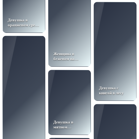
Девушка в
оранжевом среди
листвы
Женщина в
бежевом на
лесной опушке
Девушка с
книгой в лесу
Девушка в
мятном
кардигане на
лугу