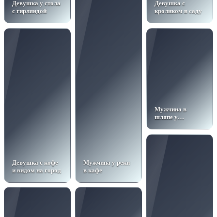
Девушка у стола
Девушка с
с гирляндой
кроликом в саду
Мужчина в
шляпе у
деревьев
Девушка с кофе
Мужчина у реки
и видом на город
в кафе