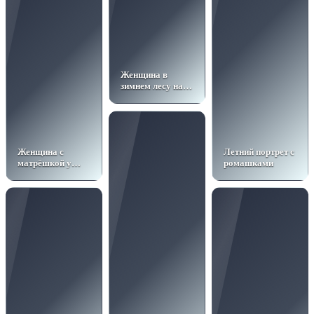
Женщина в
зимнем лесу на
закате
Женщина с
Летний портрет с
матрёшкой у
ромашками
избы