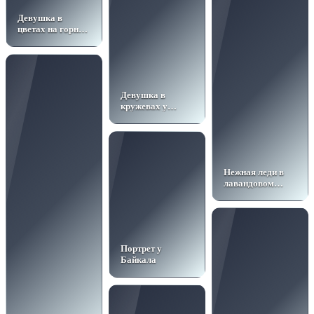
Девушка в
цветах на горном
лугу
Девушка в
кружевах у
пальм
Нежная леди в
лавандовом
платье
Портрет у
Байкала