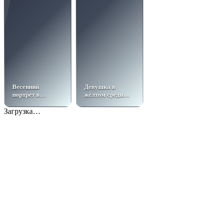
Весенний
Девушка в
портрет в
жёлтом среди
цветущем саду
тюльпанов
Загрузка…