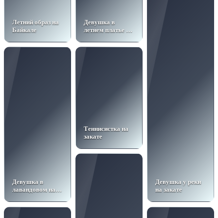
Летний образ на
Девушка в
Байкале
летнем платье на
лугу
Теннисистка на
закате
Девушка в
Девушка у реки
лавандовом на
на закате
закате