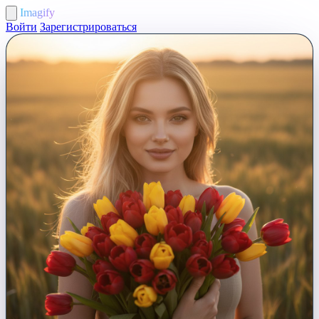
Imagify
Войти
Зарегистрироваться