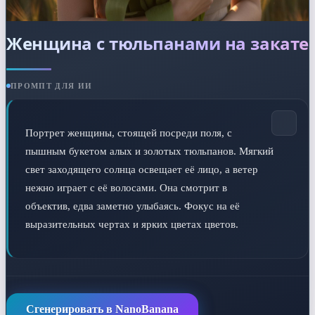
Женщина с тюльпанами на закате
ПРОМПТ ДЛЯ ИИ
Портрет женщины, стоящей посреди поля, с 
пышным букетом алых и золотых тюльпанов. Мягкий 
свет заходящего солнца освещает её лицо, а ветер 
нежно играет с её волосами. Она смотрит в 
объектив, едва заметно улыбаясь. Фокус на её 
выразительных чертах и ярких цветах цветов.
Сгенерировать в NanoBanana