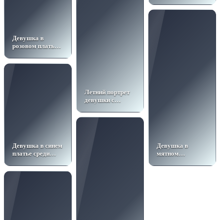
избы
Девушка в
розовом платье у
яблони
Летний портрет
девушки с
цветами
Девушка в синем
Девушка в
платье среди
мятном
цветов
кардигане на
лугу