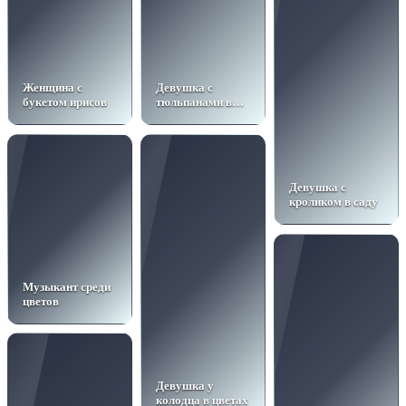
Женщина с
Девушка с
букетом ирисов
тюльпанами в
пальто
Девушка с
кроликом в саду
Музыкант среди
цветов
Девушка у
колодца в цветах