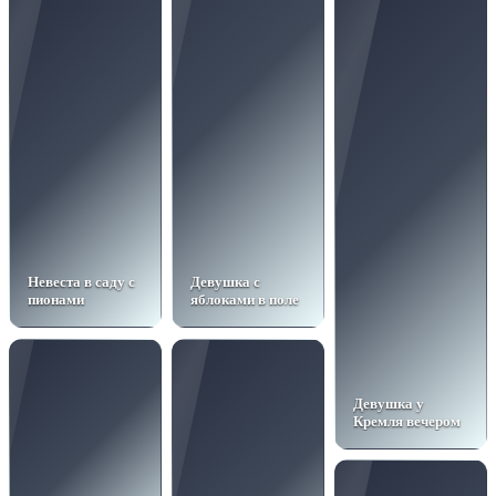
Невеста в саду с
Девушка с
пионами
яблоками в поле
Девушка у
Кремля вечером