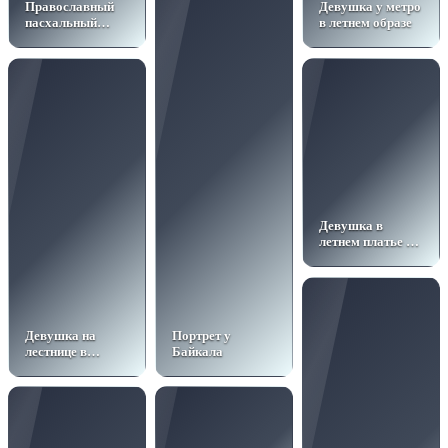
Православный
Девушка у метро
пасхальный
в летнем образе
образ
Девушка в
летнем платье на
лугу
Девушка на
Портрет у
лестнице в
Байкала
старом городе