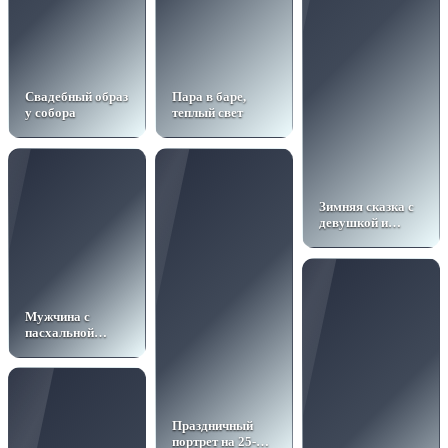
Свадебный образ
Пара в баре,
у собора
теплый свет
Зимняя сказка с
девушкой и
свечой
Мужчина с
пасхальной
трапезой
Праздничный
портрет на 25-