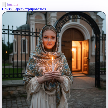
Imagify
Войти
Зарегистрироваться