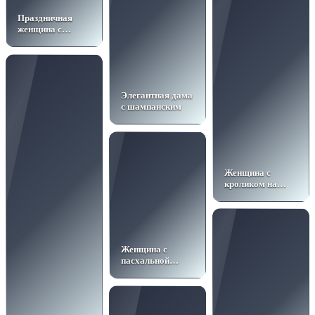
Праздничная
женщина с
сиренью
Элегантная дама
с шампанским
Женщина с
кроликом на
Пасху
Женщина с
пасхальной
корзиной