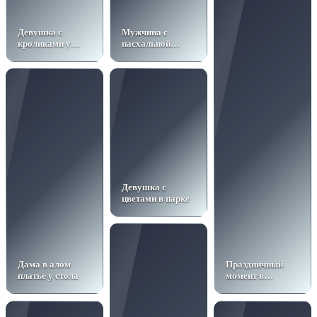
Девушка с
Мужчина с
кроликами у
пасхальной
избы
корзиной
Девушка с
цветами в парке
Дама в алом
Праздничный
платье у стола
момент в
бархатном
платье