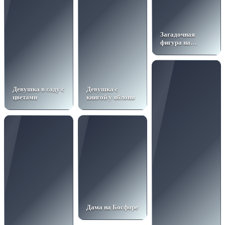
Загадочная
фигура на
Дворцовом
мосту
Девушка в саду с
Девушка с
цветами
книгой у яблони
Дама на Босфоре