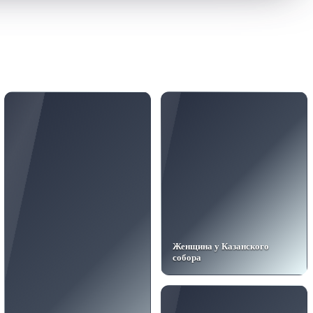
Женщина у Казанского
собора