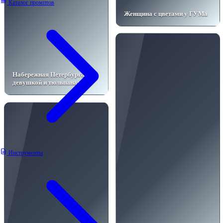
Каталог промптов
Женщина с цветами у ГУМа
Набережная Петербурга с
девушкой и тюльпанами
Инструменты