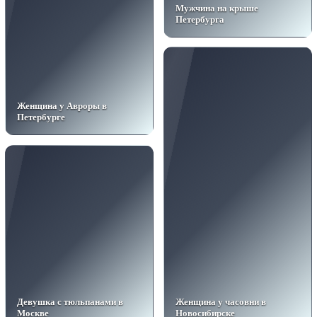
Мужчина на крыше
Петербурга
Женщина у Авроры в
Петербурге
Девушка с тюльпанами в
Женщина у часовни в
Москве
Новосибирске