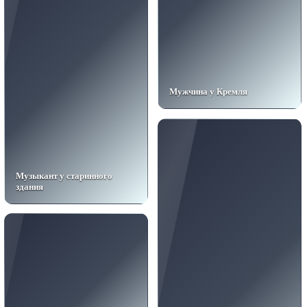
Мужчина у Кремля
Музыкант у старинного
здания