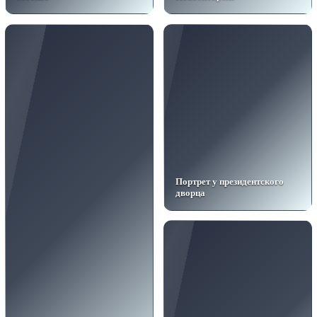
Портрет у президентского
дворца