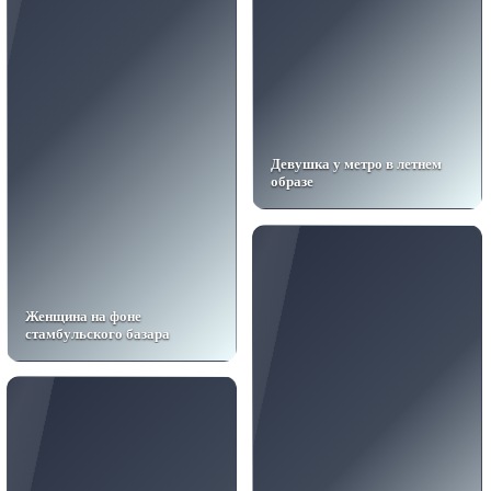
Девушка у метро в летнем
образе
Женщина на фоне
стамбульского базара