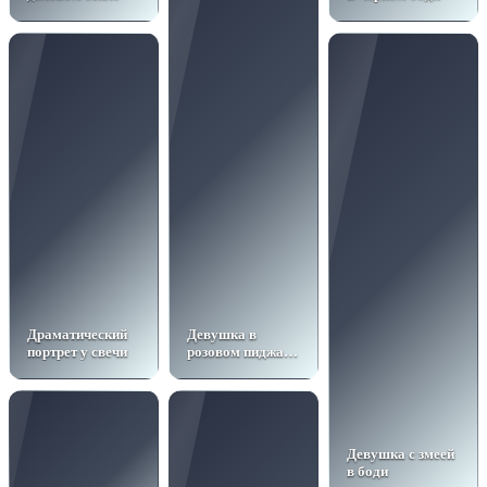
Драматический
Девушка в
портрет у свечи
розовом пиджаке
в студии
Девушка с змеей
в боди