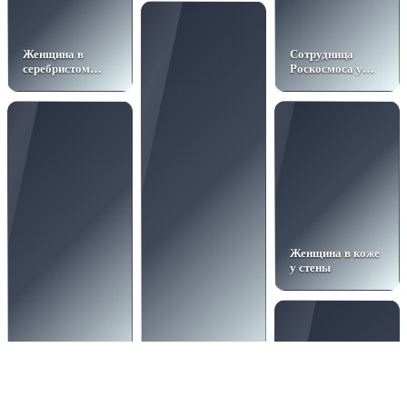
Женщина в
Сотрудница
серебристом
Роскосмоса у
жакете
капсулы
Женщина в коже
у стены
Мужчина в коже
Женщина и
на сером фоне
пантера в тени