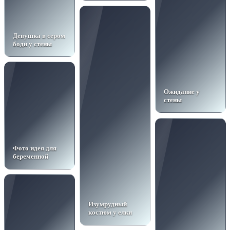
Девушка в сером
боди у стены
Ожидание у
стены
Фото идея для
беременной
Изумрудный
костюм у елки