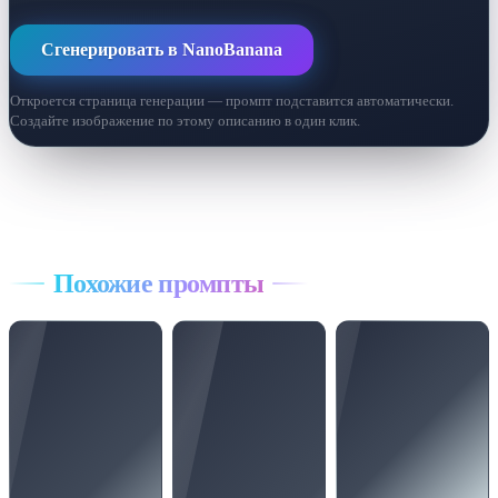
Сгенерировать в NanoBanana
Откроется страница генерации — промпт подставится автоматически.
Создайте изображение по этому описанию в один клик.
Все промпты
Похожие промпты