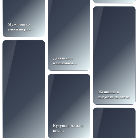
Мужчина со
змеей на руке
Девушка в
оливковом
пиджаке в студии
Женщина в
пиджаке на столе
Будущая мама в
шелке