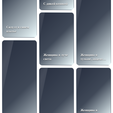
C дикой кошкой
Силуэт в синем
платье
Женщина в луче
Женщина в
света
тумане, акцент
на серьгах
Женщина в