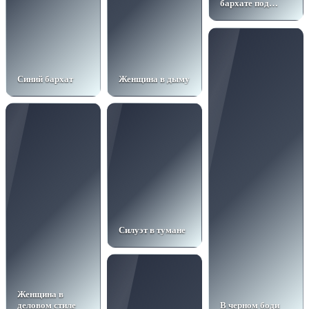
бархате под
лучом света
Синий бархат
Женщина в дыму
Силуэт в тумане
Женщина в
деловом стиле
В черном боди