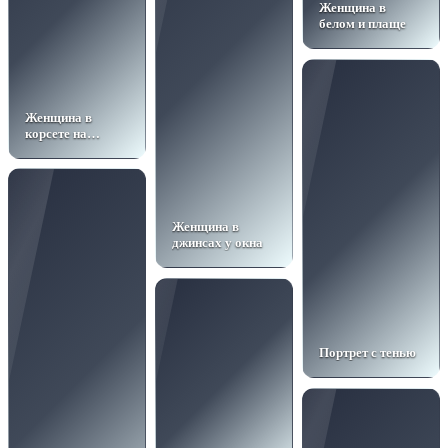
Женщина в
белом и плаще
Женщина в
корсете на
бетонном полу
Женщина в
джинсах у окна
Портрет с тенью