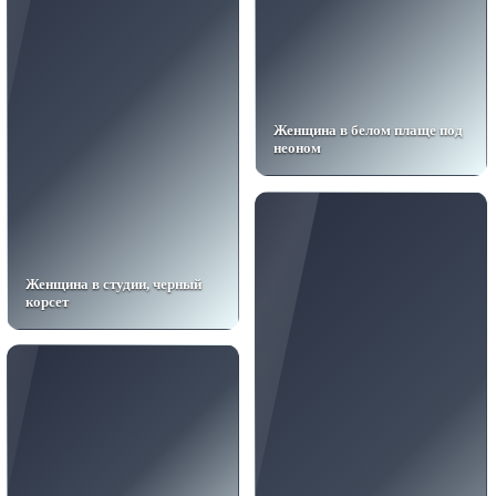
Женщина в белом плаще под
неоном
Женщина в студии, черный
корсет