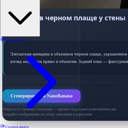
Женщина в черном плаще у стены
ПРОМПТ ДЛЯ ИИ
Фотосессии
Элегантная женщина в объемном черном плаще, украшенном м
взгляд направлен прямо в объектив. Задний план — фактурная
Сгенерировать в NanoBanana
Откроется страница генерации — промпт подставится автоматически.
Создайте изображение по этому описанию в один клик.
Создать видео