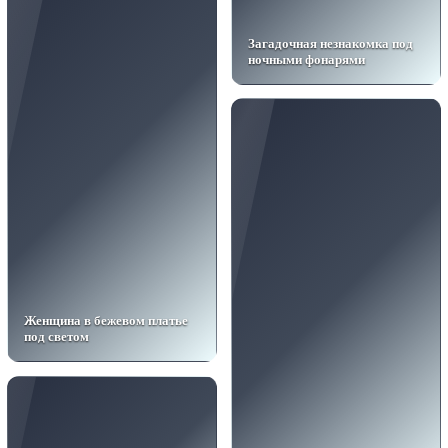
Загадочная незнакомка под
ночными фонарями
Женщина в бежевом платье
под светом