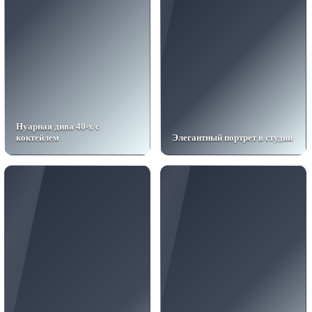
Нуарная дива 40-х с
коктейлем
Элегантный портрет в студии