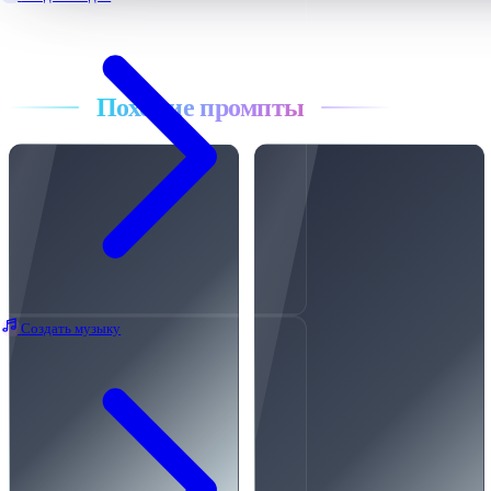
Все промпты
Похожие промпты
Создать музыку