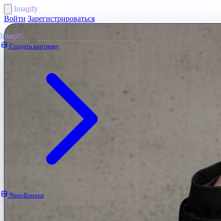
Imagify
Войти
Зарегистрироваться
Imagify
Создать картинку
NanoBanana