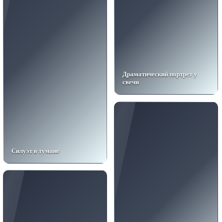
Драматический портрет у
свечи
Силуэт в тумане