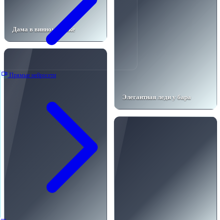
Дама в винном фраке
Прямые нейросети
Элегантная леди у бара