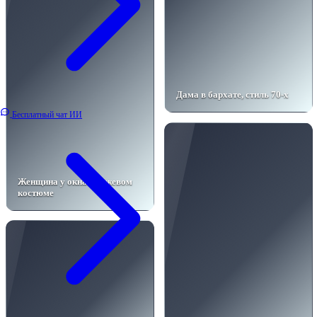
Дама в бархате, стиль 70-х
Бесплатный чат ИИ
Женщина у окна в бежевом
костюме