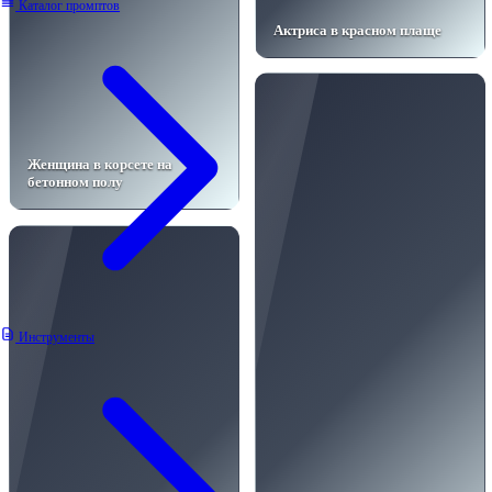
Каталог промптов
Актриса в красном плаще
Женщина в корсете на
бетонном полу
Инструменты