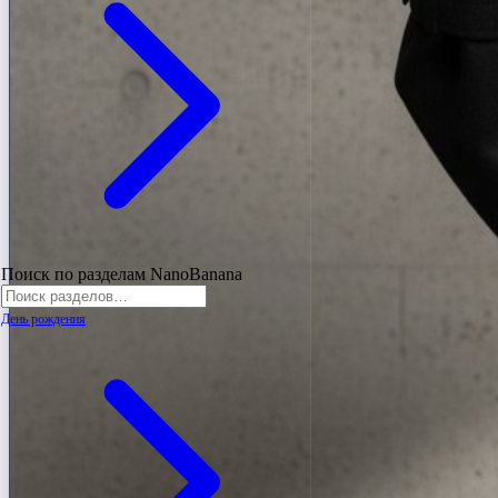
Поиск по разделам NanoBanana
День рождения