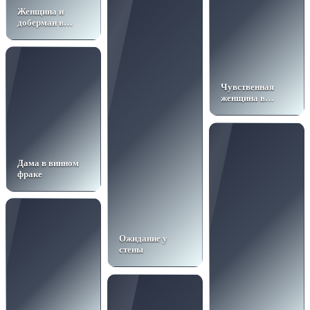
Женщина и
доберман в
студии
Чувственная
женщина в
красном боди
Дама в винном
фраке
Ожидание у
стены