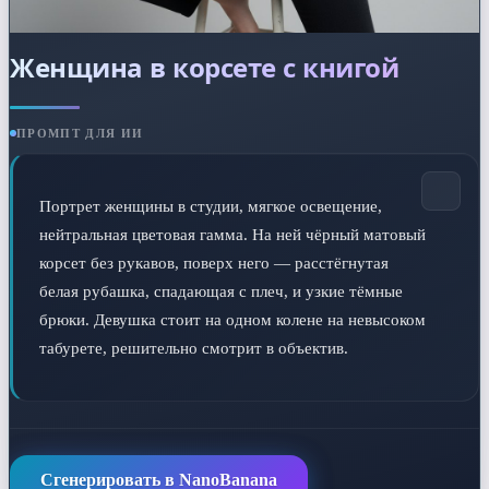
Женщина в корсете с книгой
ПРОМПТ ДЛЯ ИИ
Портрет женщины в студии, мягкое освещение, 
нейтральная цветовая гамма. На ней чёрный матовый 
корсет без рукавов, поверх него — расстёгнутая 
белая рубашка, спадающая с плеч, и узкие тёмные 
брюки. Девушка стоит на одном колене на невысоком 
табурете, решительно смотрит в объектив.
Сгенерировать в NanoBanana