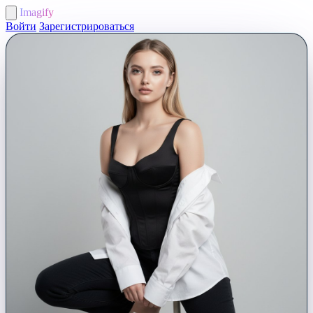
Imagify
Войти
Зарегистрироваться