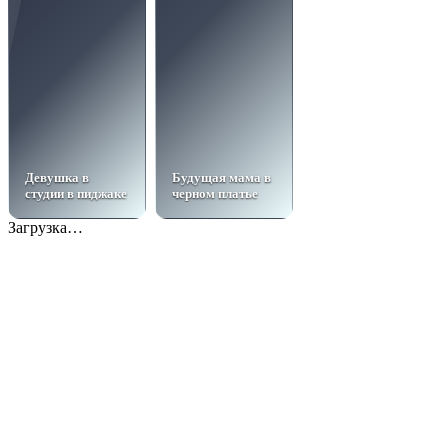
Девушка в
Будущая мама в
студии в пиджаке
черном платье
Загрузка…