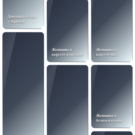
Девушка в боди
у зеркала
Женщина в
Женщина в
корсете и органзе
корсете на
бетонном полу
Женщина в
белом и плаще