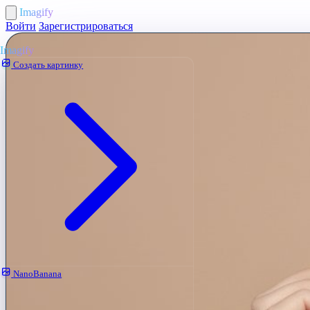
Imagify
Войти
Зарегистрироваться
Imagify
Создать картинку
NanoBanana