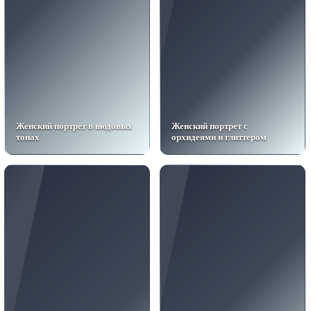
Женский портрет в нюдовых
Женский портрет с
тонах
орхидеями и глиттером