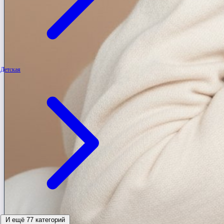
Детская
И ещё 77 категорий