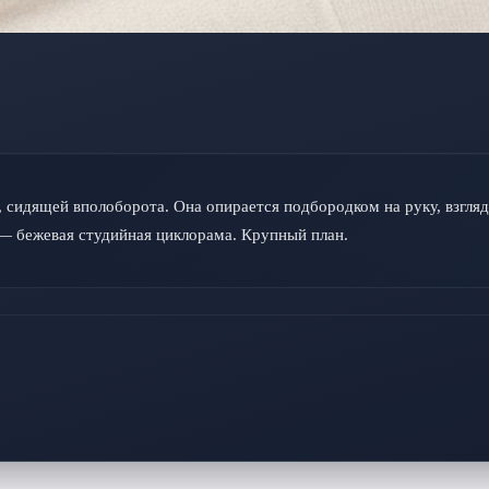
 сидящей вполоборота. Она опирается подбородком на руку, взгляд
 — бежевая студийная циклорама. Крупный план.