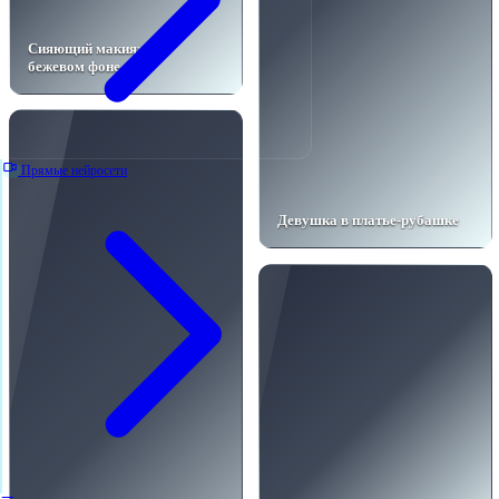
Сияющий макияж на
бежевом фоне
Прямые нейросети
Девушка в платье-рубашке