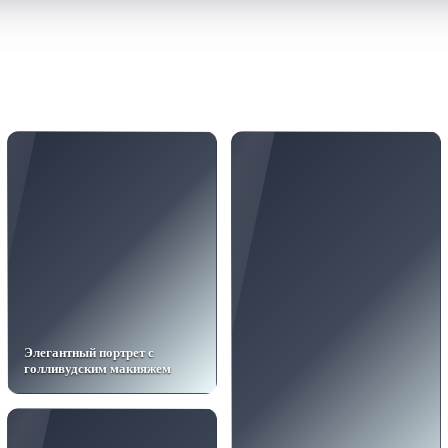
Элегантный портрет с
голливудским макияжем