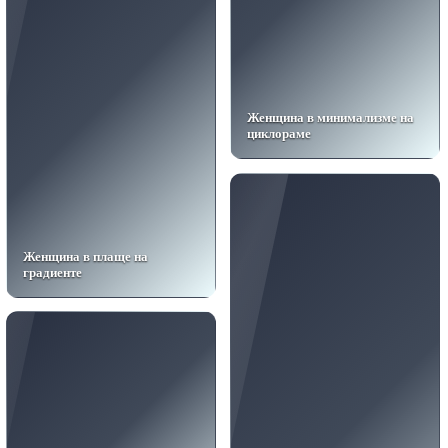
Женщина в минимализме на
циклораме
Женщина в плаще на
градиенте