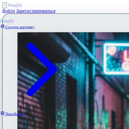
Imagify
Войти
Зарегистрироваться
Imagify
Создать картинку
NanoBanana