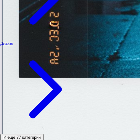
Детская
И ещё 77 категорий