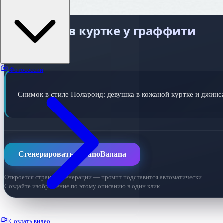
Женщина в куртке у граффити
ПРОМПТ ДЛЯ ИИ
Фотосессии
Снимок в стиле Полароид: девушка в кожаной куртке и джинс
Сгенерировать в NanoBanana
Откроется страница генерации — промпт подставится автоматически.
Создайте изображение по этому описанию в один клик.
Создать видео