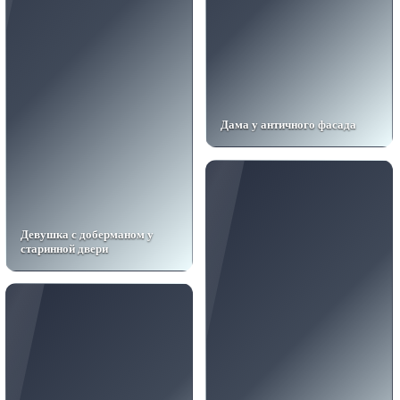
Дама у античного фасада
Девушка с доберманом у
старинной двери