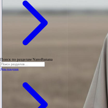
Поиск по разделам NanoBanana
День рождения