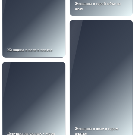
Женщина в серой юбке на
поле
Женщина в поле в платье
Женщина в поле в сером
Девушка на скалах у моря
платье