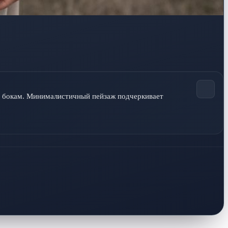
о бокам. Минималистичный пейзаж подчеркивает 