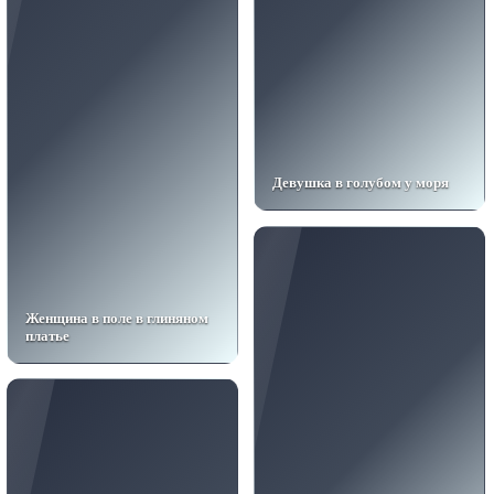
Девушка в голубом у моря
Женщина в поле в глиняном
платье