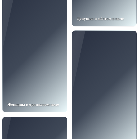
Девушка в жёлтом в поле
Женщина в оранжевом поле