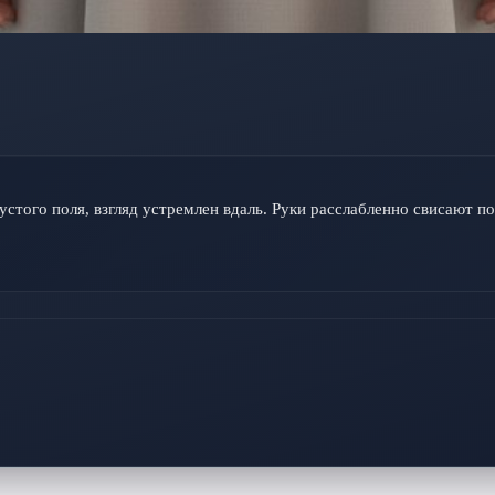
стого поля, взгляд устремлен вдаль. Руки расслабленно свисают п