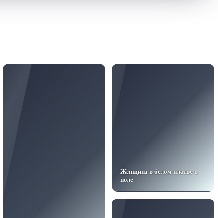
Женщина в белом платье в
поле