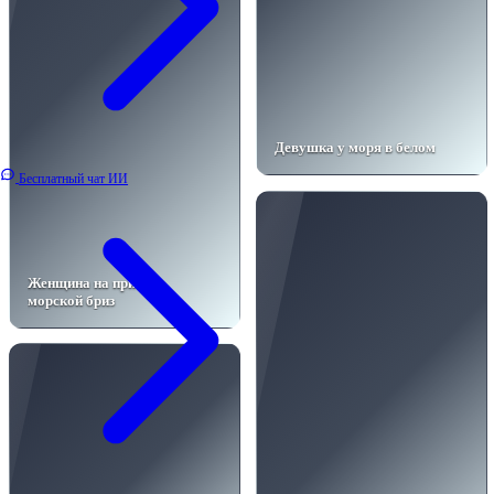
Девушка у моря в белом
Бесплатный чат ИИ
Женщина на причале,
морской бриз