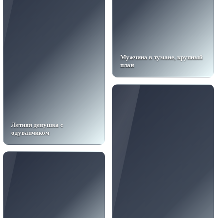
Мужчина в тумане, крупный
план
Летняя девушка с
одуванчиком