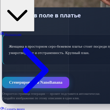
Женщина в поле в платье
ПРОМПТ ДЛЯ ИИ
Фотосессии
Женщина в просторном серо-бежевом платье стоит посреди пу
умиротворение и отстраненность. Крупный план.
Сгенерировать в NanoBanana
Откроется страница генерации — промпт подставится автоматически.
Создайте изображение по этому описанию в один клик.
Создать видео