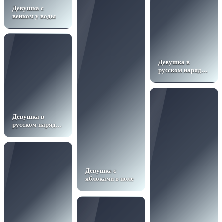
Девушка с
венком у воды
Девушка в
русском наряде в
саду
Девушка в
русском наряде в
саду
Девушка с
яблоками в поле