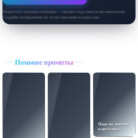
Откроется страница генерации — промпт подставится автоматически.
Создайте изображение по этому описанию в один клик.
Все промпты
Похожие промпты
Пара на лавочке
в цветущем
парке