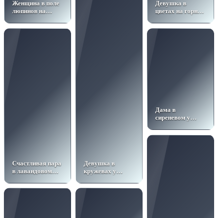
Женщина в поле
Девушка в
люпинов на
цветах на горном
закате
лугу
Дама в
сиреневом у
ручья
Счастливая пара
Девушка в
в лавандовом
кружевах у
поле
пальм