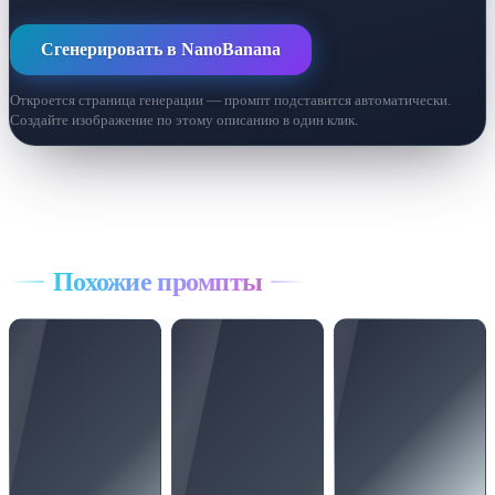
Сгенерировать в NanoBanana
Откроется страница генерации — промпт подставится автоматически.
Создайте изображение по этому описанию в один клик.
Все промпты
Похожие промпты