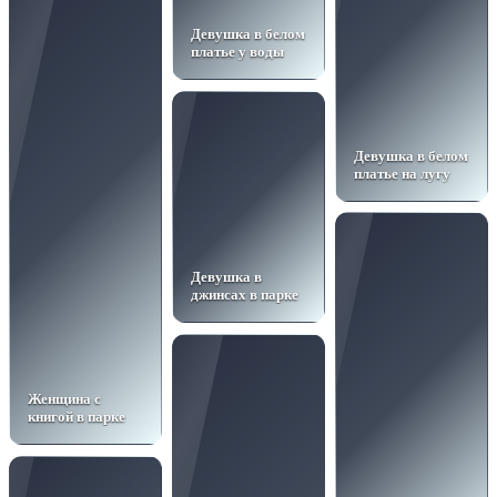
Девушка в белом
платье у воды
Девушка в белом
платье на лугу
Девушка в
джинсах в парке
Женщина с
книгой в парке