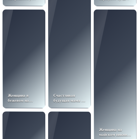
избы
гор
Женщина в
Счастливая
бежевом на
будущая мама с
лесной опушке
цветами
Женщина на
майском пикнике