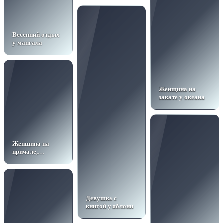
Весенний отдых
у мангала
Женщина на
закате у океана
Женщина на
причале,
морской бриз
Девушка с
книгой у яблони