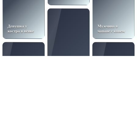
студии
Девушка у
Мужчина в
костра в венке
чапане с конем
Девушка с
Женщина в
ромашками в
оранжевом поле
поле