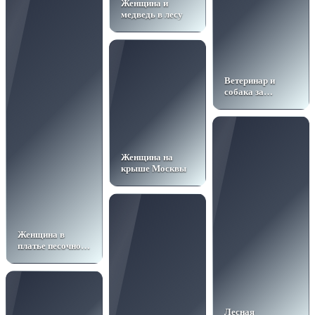
Женщина и
медведь в лесу
Ветеринар и
собака за
работой
Женщина на
крыше Москвы
Женщина в
платье песочного
цвета
Лесная