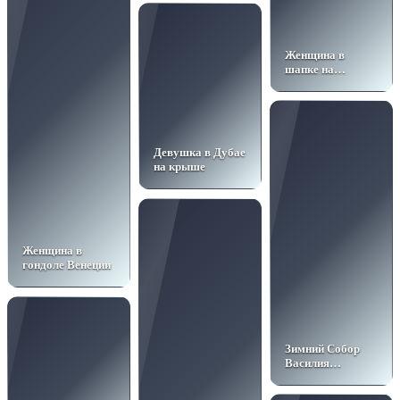
Женщина в
шапке на
ярмарке
Девушка в Дубае
на крыше
Женщина в
гондоле Венеции
Зимний Собор
Василия
Блаженного