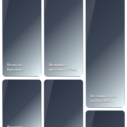
Весна на
Женщина с
Красной
цветами у ГУМа
площади
Весенний образ
на Красной
площади
Весенняя