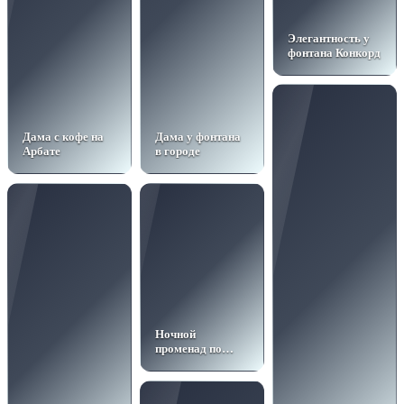
Элегантность у
фонтана Конкорд
Дама с кофе на
Дама у фонтана
Арбате
в городе
Ночной
променад по
улице