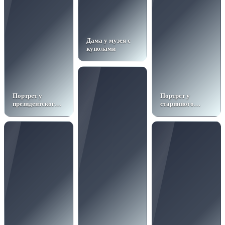
Дама у музея с
куполами
Портрет у
Портрет у
президентского
старинного
дворца
здания