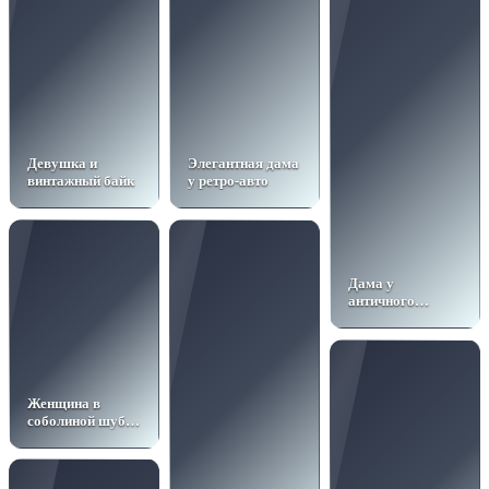
Девушка и
Элегантная дама
винтажный байк
у ретро-авто
Дама у
античного
фасада
Женщина в
соболиной шубе
у елей