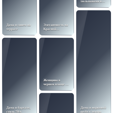
тюльпанами в
студии
Дама в синем на
Элегантность на
террасе
Красной
площади
Женщина в
черном плаще у
стены
Дама в бархате,
Дама в норковой
стиль 70-х
шубе у театра