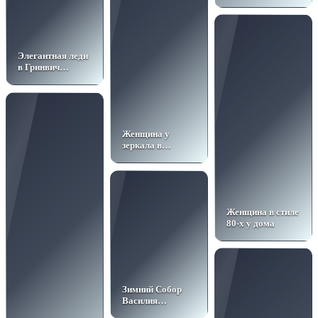
Элегантная леди
в Гринвич
Виллидж
Женщина у
зеркала в
вечернем платье
Женщина в стиле
80-х у дома
Зимний Собор
Василия
Блаженного