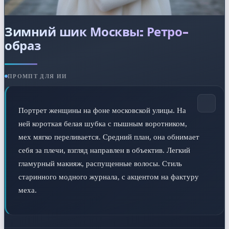
Зимний шик Москвы: Ретро-
образ
ПРОМПТ ДЛЯ ИИ
Портрет женщины на фоне московской улицы. На 
ней короткая белая шубка с пышным воротником, 
мех мягко переливается. Средний план, она обнимает 
себя за плечи, взгляд направлен в объектив. Легкий 
гламурный макияж, распущенные волосы. Стиль 
старинного модного журнала, с акцентом на фактуру 
меха.