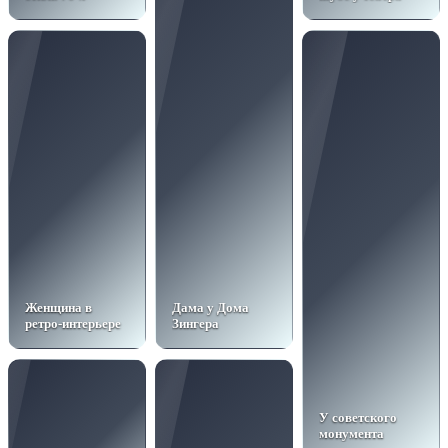
Женщина в
Дама у Дома
ретро-интерьере
Зингера
У советского
монумента