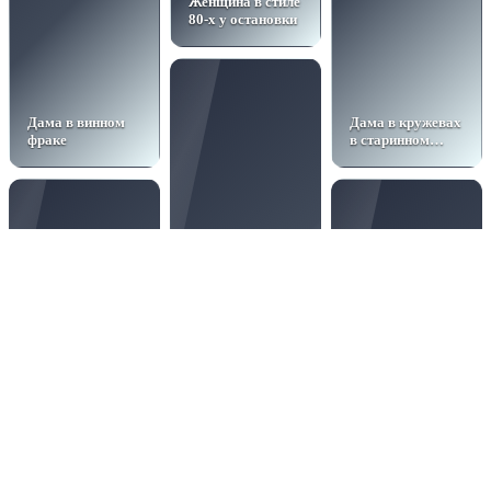
Женщина в стиле
80-х у остановки
Дама в винном
Дама в кружевах
фраке
в старинном
доме
Девушка в
Портрет