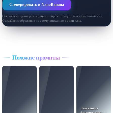
Сгенерировать в NanoBanana
Откроется страница генерации — промпт подставится автоматически.
Создайте изображение по этому описанию в один клик.
Все промпты
Похожие промпты
Счастливая
будущая мама с