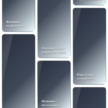
цветами
Женщина с
медведем в
кресле
Девушка с кофе
и видом на город
Пара в баре,
теплый свет
Женщина с
пасхальной