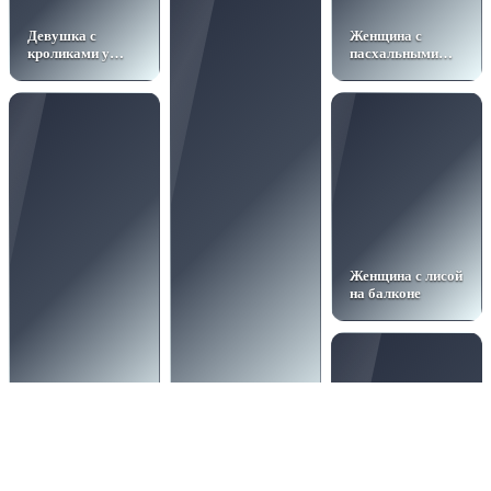
Девушка с
Женщина с
кроликами у
пасхальными
избы
яйцами
Женщина с лисой
на балконе
Утро с кофе в
Девушка в
зимнем
красном на
Зальцбурге
зимнем мосту