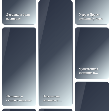
Девушка в боди
Утро в Праге:
на диване
женщина у окна
Чувственная
женщина в
красном боди
Женщина в
Элегантная
студии в пиджаке
женщина в
студии