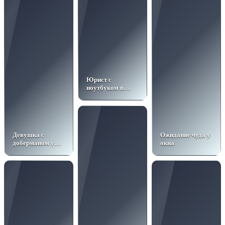
Юрист с
ноутбуком в
домашней
обстановке
Девушка с
Ожидание чуда у
доберманом у
окна
старинной двери