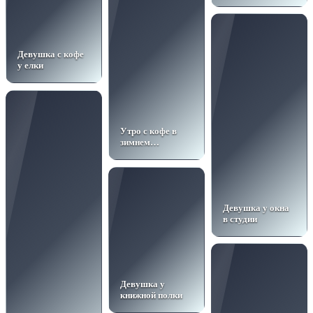
Девушка с кофе
у елки
Утро с кофе в
зимнем
Зальцбурге
Девушка у окна
в студии
Девушка у
книжной полки