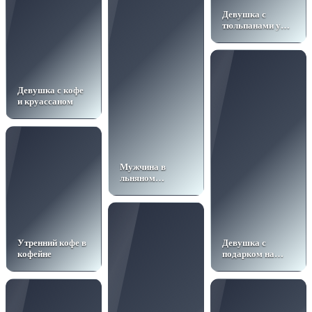
Девушка с
тюльпанами у
окна
Девушка с кофе
и круассаном
Мужчина в
льняном
пиджаке у окна
Утренний кофе в
Девушка с
кофейне
подарком на
кровати